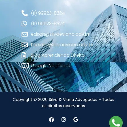
(11) 99923-8324
(11) 99923-8324
edson@silvaeviana.adv.br
fabiana@silvaeviana.adv.br
Blog Aprendendo Direito
Google Negócios
Copyright © 2020 Silva & Viana Advogados – Todos
os direitos reservados