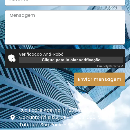
Verificação Anti-Robô
Clique para iniciar verificação
Friendly
Captcha ⇗
Enviar mensagem
Rua Padre Adelino, N° 2074, 12° Andar -
Conjunto 121 e 122, CEP 03303-000, Metrô
Tatuapé, São Paulo - SP