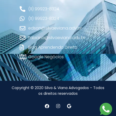
(11) 99923-8324
(11) 99923-8324
edson@silvaeviana.adv.br
fabiana@silvaeviana.adv.br
Blog Aprendendo Direito
Google Negócios
Copyright © 2020 Silva & Viana Advogados – Todos
os direitos reservados