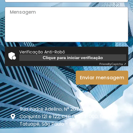
Verificação Anti-Robô
Clique para iniciar verificação
Friendly
Captcha ⇗
Enviar mensagem
Rua Padre Adelino, N° 2074, 12° Andar -
Conjunto 121 e 122, CEP 03303-000, Metrô
Tatuapé, São Paulo - SP