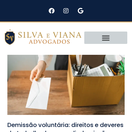
Pular
para
o
conteúdo
Áreas de Atuação
Demissão voluntária: direitos e deveres