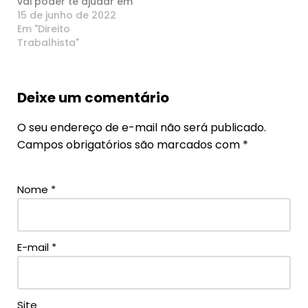
vai poder te ajudar em
algum momento. No
15 de junho de 2022
artigo de hoje, vamos
Em "Direito
ver detalhes sobre o
Trabalhista"
que é o advogado
trabalhista e quando
ele pode atuar a seu
Deixe um comentário
favor. Todos os dias
há pessoas sofrendo
injustiças…
O seu endereço de e-mail não será publicado.
Campos obrigatórios são marcados com
*
Nome
*
E-mail
*
Site