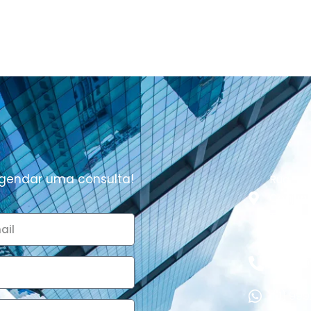
agendar uma consulta!
Rua Pad
Conjunt
Tatuapé
(11) 99
(11) 99