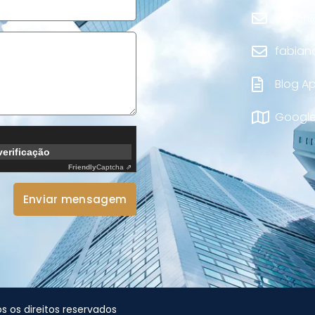
edson@
fabian
Blog A
Google
verificação
Friendly
Captcha ⇗
Enviar mensagem
 os direitos reservados