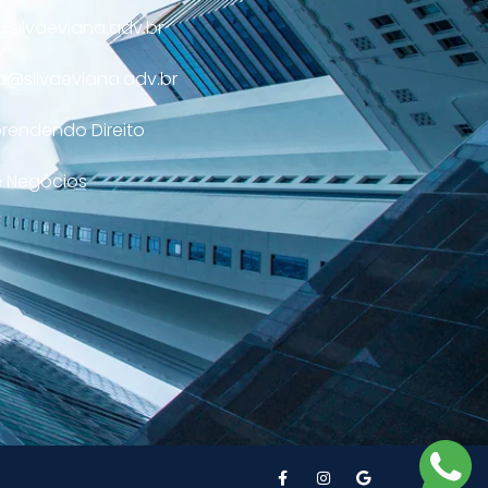
silvaeviana.adv.br
a@silvaeviana.adv.br
prendendo Direito
 Negócios