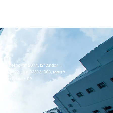
re Adelino, N° 2074, 12° Andar -
o 121 e 122, CEP 03303-000, Metrô
, São Paulo - SP
923-8324
923-8324