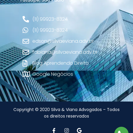
(11) 99923-8324
(11) 99923-8324
edson@silvaeviana.adv.br
fabiana@silvaeviana.adv.br
Blog Aprendendo Direito
Google Negócios
Copyright © 2020 Silva & Viana Advogados – Todos
os direitos reservados