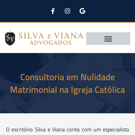
Pular
para
o
conteúdo
Áreas de Atuação
Consultoria em Nulidade
Matrimonial na Igreja Católica
O escritório Silva e Viana conta com um especialista