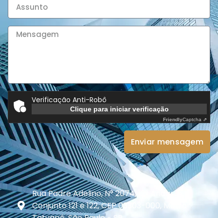
Verificação Anti-Robô
Clique para iniciar verificação
Friendly
Captcha ⇗
Enviar mensagem
Rua Padre Adelino, N° 2074, 12° Andar -
Conjunto 121 e 122, CEP 03303-000, Metrô
Tatuapé, São Paulo - SP